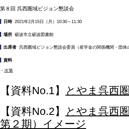
第８回 呉西圏域ビジョン懇談会
日時
2021年2月15日（月）10:30～11:30
場所
砺波市立砺波図書館
出席者
呉西圏域ビジョン懇談会委員（産学金の関係機関・団体
資料
・
次第
【資料No.1】
とやま呉西
【資料No.2】
とやま呉西
第２期）イメージ