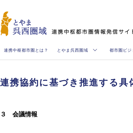
とやま呉西圏域
連携中枢都市圏とは？
とやま呉西圏域
都市圏ビジ
連携協約に基づき推進する具
３ 会議情報