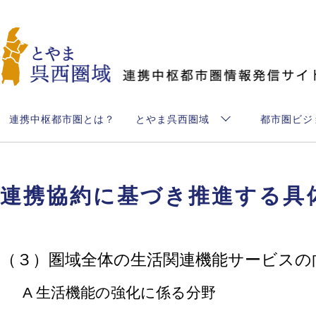
とやま呉西圏域
連携中枢都市圏とは？
とやま呉西圏域
都市圏ビジ
連携協約に基づき推進する具
（３）圏域全体の生活関連機能サービスの
A 生活機能の強化に係る分野