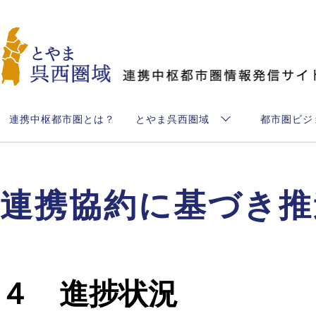
とやま呉西圏域
連携中枢都市圏とは？
とやま呉西圏域
都市圏ビジ
連携協約に基づき推
４ 進捗状況