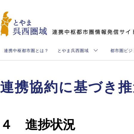
とやま呉西圏域
連携中枢都市圏とは？
とやま呉西圏域
都市圏ビジ
連携協約に基づき推
４ 進捗状況