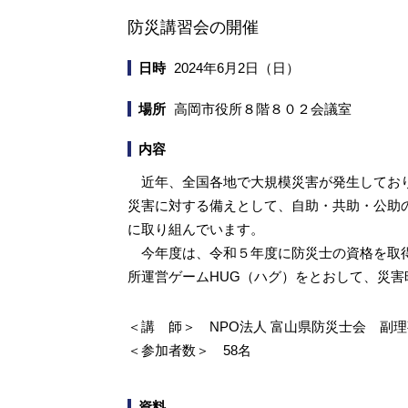
防災講習会の開催
日時
2024年6月2日（日）
場所
高岡市役所８階８０２会議室
内容
近年、全国各地で大規模災害が発生しており
災害に対する備えとして、自助・共助・公助
に取り組んでいます。
今年度は、令和５年度に防災士の資格を取得
所運営ゲームHUG（ハグ）をとおして、災
＜講 師＞ NPO法人 富山
＜参加者数＞ 58名
資料