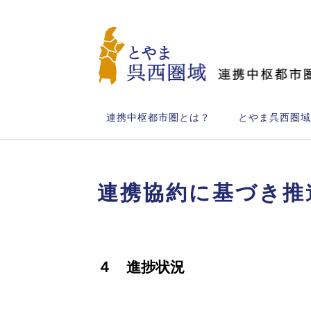
とやま呉西圏域
連携中枢都市圏とは？
とやま呉西圏域
連携協約に基づき推
４ 進捗状況