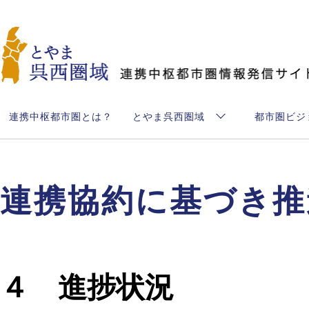
とやま呉西圏域
連携中枢都市圏とは？
とやま呉西圏域
都市圏ビジ
連携協約に基づき推
４ 進捗状況